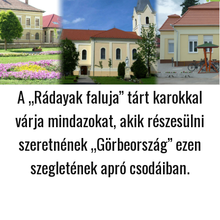
A „Rádayak faluja” tárt karokkal
várja mindazokat, akik részesülni
szeretnének „Görbeország” ezen
szegletének apró csodáiban.