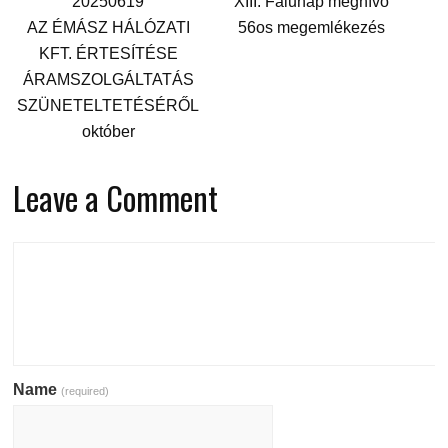
20250619
XIII. Falunap meghívó
AZ ÉMÁSZ HÁLÓZATI
56os megemlékezés
KFT. ÉRTESÍTÉSE
ÁRAMSZOLGÁLTATÁS
SZÜNETELTETÉSÉRŐL
október
Leave a Comment
Name
(required)