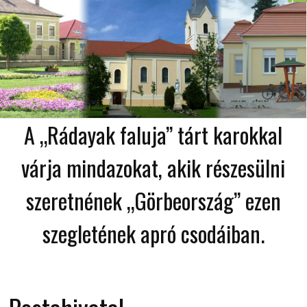
A „Rádayak faluja” tárt karokkal
várja mindazokat, akik részesülni
szeretnének „Görbeország” ezen
szegletének apró csodáiban.