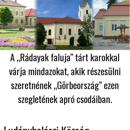
A „Rádayak faluja” tárt karokkal
várja mindazokat, akik részesülni
szeretnének „Görbeország” ezen
szegletének apró csodáiban.