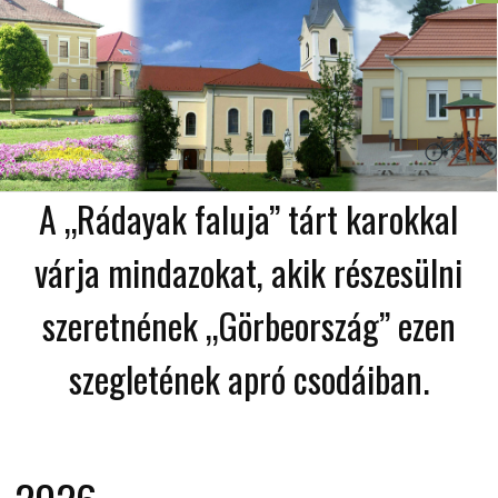
A „Rádayak faluja” tárt karokkal
várja mindazokat, akik részesülni
szeretnének „Görbeország” ezen
szegletének apró csodáiban.