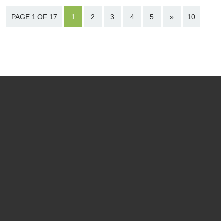
...
PAGE 1 OF 17
1
2
3
4
5
»
10
Last
page