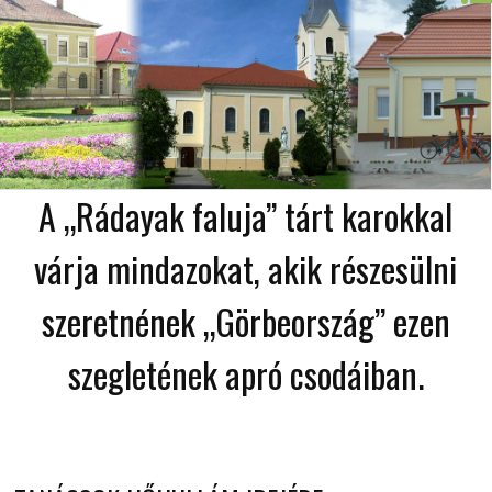
A „Rádayak faluja” tárt karokkal
várja mindazokat, akik részesülni
szeretnének „Görbeország” ezen
szegletének apró csodáiban.