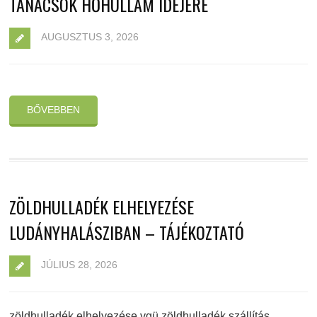
TANÁCSOK HŐHULLÁM IDEJÉRE
AUGUSZTUS 3, 2026
BŐVEBBEN
ZÖLDHULLADÉK ELHELYEZÉSE
LUDÁNYHALÁSZIBAN – TÁJÉKOZTATÓ
JÚLIUS 28, 2026
zöldhulladék elhelyezése vgü zöldhulladék szállítás