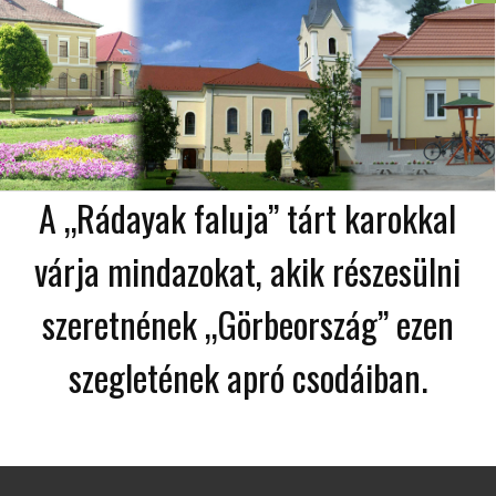
A „Rádayak faluja” tárt karokkal
várja mindazokat, akik részesülni
szeretnének „Görbeország” ezen
szegletének apró csodáiban.