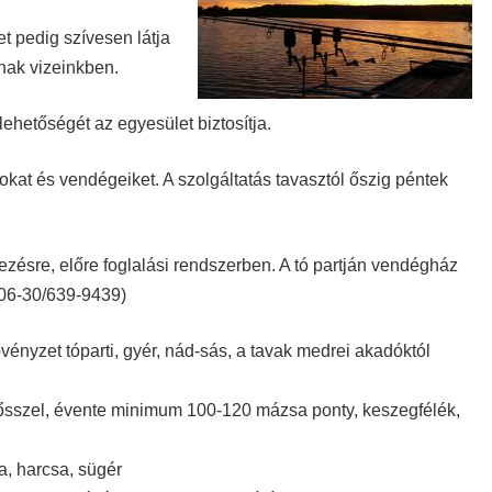
et pedig szívesen látja
tnak vizeinkben.
ehetőségét az egyesület biztosítja.
okat és vendégeiket. A szolgáltatás tavasztól őszig péntek
kezésre, előre foglalási rendszerben. A tó partján vendégház
 06-30/639-9439)
ényzet tóparti, gyér, nád-sás, a tavak medrei akadóktól
 ősszel, évente minimum 100-120 mázsa ponty, keszegfélék,
a, harcsa, sügér