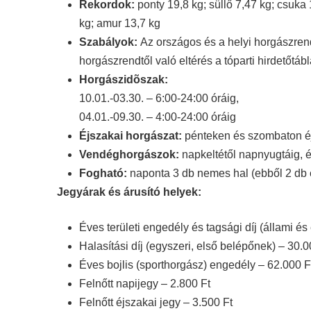
Rekordok:
ponty 19,8 kg; süllő 7,47 kg; csuka
kg; amur 13,7 kg
Szabályok:
Az országos és a helyi horgászrend
horgászrendtől való eltérés a tóparti hirdetőtáb
Horgászidõszak:
10.01.-03.30. – 6:00-24:00 óráig,
04.01.-09.30. – 4:00-24:00 óráig
Éjszakai horgászat:
pénteken és szombaton éj
Vendéghorgászok:
napkeltétől napnyugtáig, 
Fogható:
naponta 3 db nemes hal (ebből 2 db e
Jegyárak és árusító helyek:
Éves területi engedély és tagsági díj (állami és 
Halasítási díj (egyszeri, első belépőnek) – 30.0
Éves bojlis (sporthorgász) engedély – 62.000 
Felnőtt napijegy – 2.800 Ft
Felnőtt éjszakai jegy – 3.500 Ft