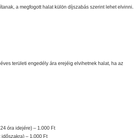
tanak, a megfogott halat külön díjszabás szerint lehet elvinni.
ves területi engedély ára erejéig elvihetnek halat, ha az
4 óra idejére) – 1.000 Ft
 időszakra) – 1.000 Ft