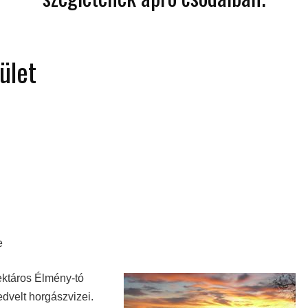
ület
e
ektáros Élmény-tó
dvelt horgászvizei.