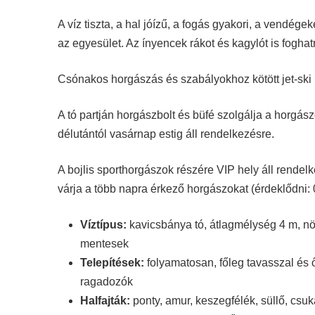
A víz tiszta, a hal jóízű, a fogás gyakori, a vendégek
az egyesület. Az ínyencek rákot és kagylót is fogha
Csónakos horgászás és szabályokhoz kötött jet-ski l
A tó partján horgászbolt és büfé szolgálja a horgász
délutántól vasárnap estig áll rendelkezésre.
A bojlis sporthorgászok részére VIP hely áll rendel
várja a több napra érkező horgászokat (érdeklődni:
Víztípus:
kavicsbánya tó, átlagmélység 4 m, növ
mentesek
Telepítések:
folyamatosan, főleg tavasszal és
ragadozók
Halfajták:
ponty, amur, keszegfélék, süllő, csuk