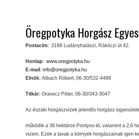
Öregpotyka Horgász Egyes
Postacím
: 3188 Ludányhalászi, Rákóczi út 42.
Honlap
:
www.oregpotyka.hu
E-mail
:
info@oregpotyka.hu
Elnök:
Albach Róbert, 06-30/532-4499
Titkár:
Oravecz Péter, 06-30/343-3047
Az északi horgászvizek jelentős horgász egyesület
működik a 36 hektáros Pontyos-tó, valamint a 2,6 h
vizein. Ezek a tavak a környék horgászainak igen ke