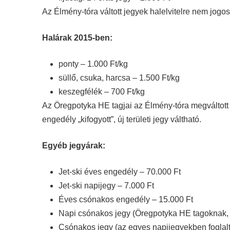
Az Élmény-tóra váltott jegyek halelvitelre nem jogosí
Halárak 2015-ben:
ponty – 1.000 Ft/kg
süllő, csuka, harcsa – 1.500 Ft/kg
keszegfélék – 700 Ft/kg
Az Öregpotyka HE tagjai az Élmény-tóra megváltott é
engedély „kifogyott”, új területi jegy váltható.
Egyéb jegyárak:
Jet-ski éves engedély – 70.000 Ft
Jet-ski napijegy – 7.000 Ft
Éves csónakos engedély – 15.000 Ft
Napi csónakos jegy (Öregpotyka HE tagoknak, 2
Csónakos jegy (az egyes napijegyekben foglalt