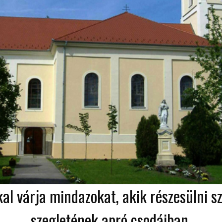
kal várja mindazokat, akik részesülni 
szegletének apró csodáiban.