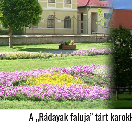
A „Rádayak faluja” tárt karok