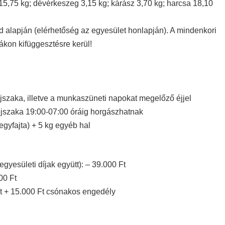
 15,75 kg; dévérkeszeg 3,15 kg; kárász 3,70 kg; harcsa 18,10
 alapján (elérhetőség az egyesület honlapján). A mindenkori
lákon kifüggesztésre kerül!
szaka, illetve a munkaszüneti napokat megelőző éjjel
éjszaka 19:00-07:00 óráig horgászhatnak
gyfajta) + 5 kg egyéb hal
egyesületi díjak együtt): – 39.000 Ft
00 Ft
Ft + 15.000 Ft csónakos engedély