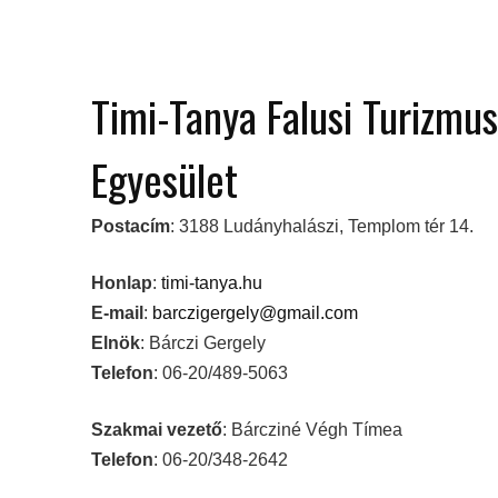
Timi-Tanya Falusi Turizmu
Egyesület
Postacím
: 3188 Ludányhalászi, Templom tér 14.
Honlap
:
timi-tanya.hu
E-mail
:
barczigergely@gmail.com
Elnök
: Bárczi Gergely
Telefon
: 06-20/489-5063
Szakmai vezető
: Bárcziné Végh Tímea
Telefon
: 06-20/348-2642