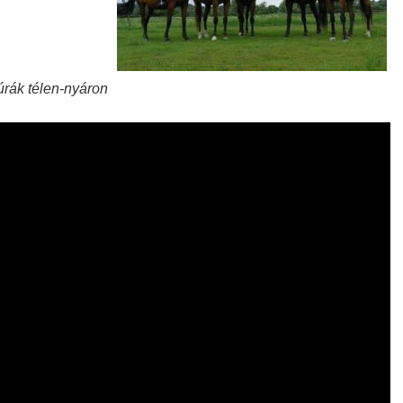
úrák télen-nyáron