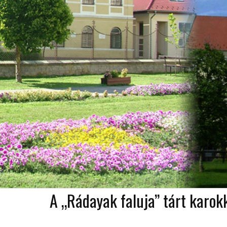
A „Rádayak faluja” tárt karok