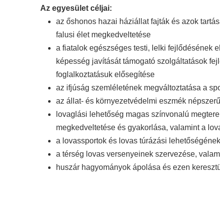
Az egyesület céljai:
az őshonos hazai háziállat fajták és azok tar
falusi élet megkedveltetése
a fiatalok egészséges testi, lelki fejlődéséne
képesség javítását támogató szolgáltatások fej
foglalkoztatásuk elősegítése
az ifjúság szemléletének megváltoztatása a spor
az állat- és környezetvédelmi eszmék népszerű
lovaglási lehetőség magas színvonalú megtere
megkedveltetése és gyakorlása, valamint a lo
a lovassportok és lovas túrázási lehetőségén
a térség lovas versenyeinek szervezése, vala
huszár hagyományok ápolása és ezen keresztü