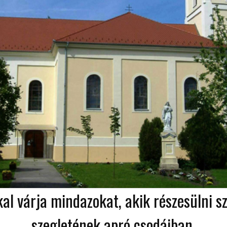
kal várja mindazokat, akik részesülni 
szegletének apró csodáiban.