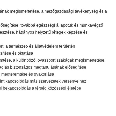
tásának megismertetése, a mezőgazdasági tevékenység és a
k elősegítése, továbbá egészségi állapotuk és munkavégző
lesztése, hátrányos helyzetű rétegek képzése és
t, a természet- és állatvédelem területén
sítése és oktatása
mtése, a különböző lovassport szakágak megismertetése,
vaglás biztonságos megtanulásának elősegítése
ek megteremtése és gyakorlása
mint kapcsolódás más szervezetek versenyeihez
l bekapcsolódás a térség közösségi életébe