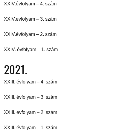
XXIV.évfolyam – 4. szám
XXIV.évfolyam – 3. szám
XXIV.évfolyam – 2. szám
XXIV. évfolyam – 1. szám
2021.
XXIII. évfolyam – 4. szám
XXIII. évfolyam – 3. szám
XXIII. évfolyam – 2. szám
XXIII. évfolyam – 1. szám