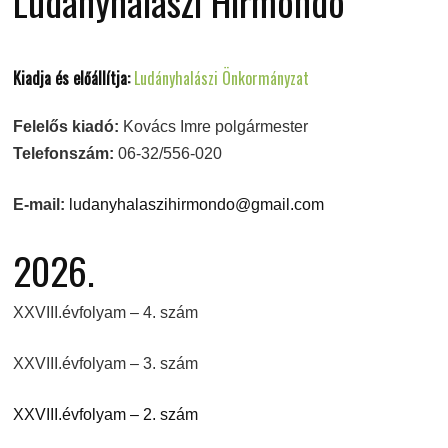
Ludányhalászi Hírmondó
Kiadja és előállítja:
Ludányhalászi Önkormányzat
Felelős kiadó:
Kovács Imre polgármester
Telefonszám:
06-32/556-020
E-mail:
ludanyhalaszihirmondo@gmail.com
2026.
XXVIII.évfolyam – 4. szám
XXVIII.évfolyam – 3. szám
XXVIII.évfolyam – 2. szám