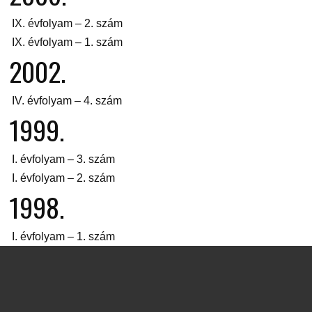
IX. évfolyam – 2. szám
IX. évfolyam – 1. szám
2002.
IV. évfolyam – 4. szám
1999.
I. évfolyam – 3. szám
I. évfolyam – 2. szám
1998.
I. évfolyam – 1. szám