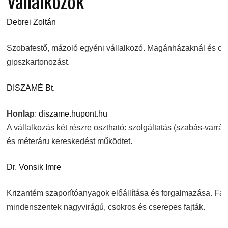
Vállalkozók
Debrei Zoltán
Szobafestő, mázoló egyéni vállalkozó. Magánházaknál és cégekn
gipszkartonozást.
DISZAMÉ Bt.
Honlap
:
diszame.hupont.hu
A vállalkozás két részre osztható: szolgáltatás (szabás-varrá
és méteráru kereskedést működtet.
Dr. Vonsik Imre
Krizantém szaporítóanyagok előállítása és forgalmazása. Fa
mindenszentek nagyvirágú, csokros és cserepes fajták.