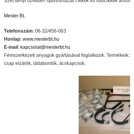
Szécsényi üzletben sportruházati cikkek és fotócikkek árusítá
Mester Bt.
Telefonszám
: 06-32/456-063
Honlap
:
www.mesterbt.hu
E-mail
:
kapcsolat@mesterbt.hu
Fémszerkezeti anyagok gyártásával foglalkozik. Termékeik: 
csap elzárók, ládabontók, ácskapcsok.