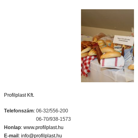
Profilplast Kft.
Telefonszám
: 06-32/556-200
06-70/938-1573
Honlap
:
www.profilplast.hu
E-mail
:
info@profilplast.hu