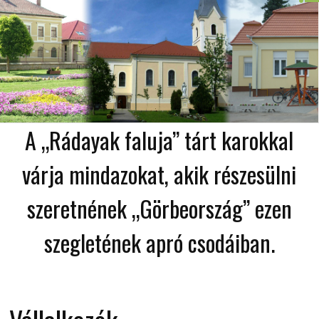
A „Rádayak faluja” tárt karokkal
várja mindazokat, akik részesülni
szeretnének „Görbeország” ezen
szegletének apró csodáiban.