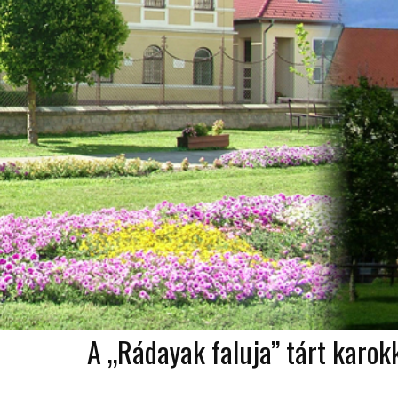
A „Rádayak faluja” tárt karok