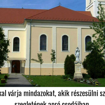
kal várja mindazokat, akik részesülni 
szegletének apró csodáiban.