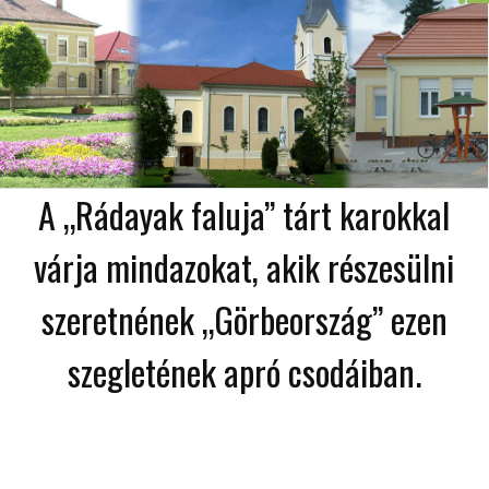
A „Rádayak faluja” tárt karokkal
várja mindazokat, akik részesülni
szeretnének „Görbeország” ezen
szegletének apró csodáiban.