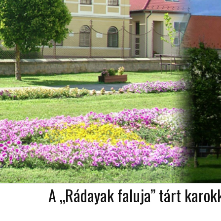
A „Rádayak faluja” tárt karok