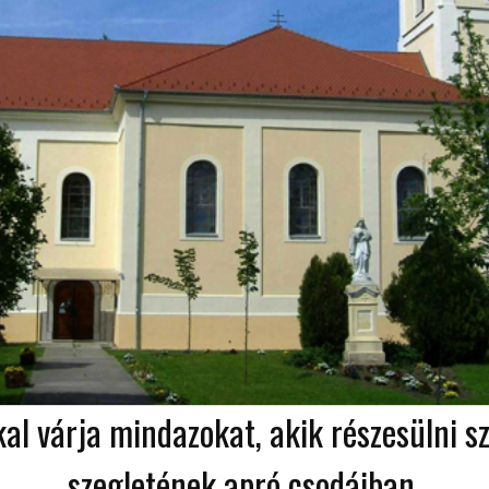
kal várja mindazokat, akik részesülni 
szegletének apró csodáiban.