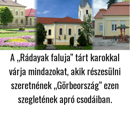
A „Rádayak faluja” tárt karokkal
várja mindazokat, akik részesülni
szeretnének „Görbeország” ezen
szegletének apró csodáiban.