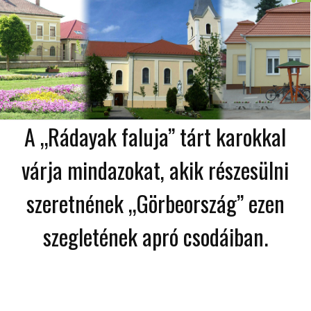
A „Rádayak faluja” tárt karokkal
várja mindazokat, akik részesülni
szeretnének „Görbeország” ezen
szegletének apró csodáiban.