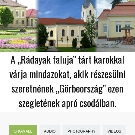
A „Rádayak faluja” tárt karokkal
várja mindazokat, akik részesülni
szeretnének „Görbeország” ezen
szegletének apró csodáiban.
SHOW ALL
AUDIO
PHOTOGRAPHY
VIDEOS