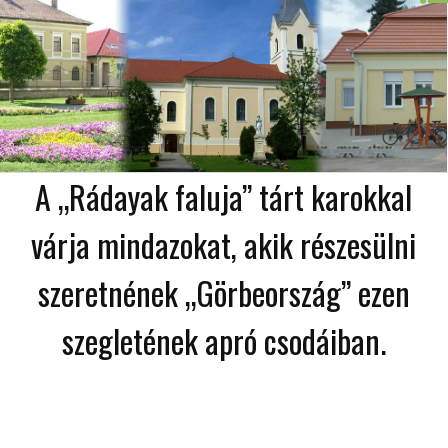
A „Rádayak faluja” tárt karokkal
várja mindazokat, akik részesülni
szeretnének „Görbeország” ezen
szegletének apró csodáiban.