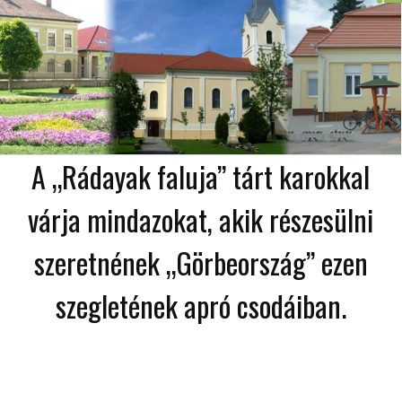
A „Rádayak faluja” tárt karokkal
várja mindazokat, akik részesülni
szeretnének „Görbeország” ezen
szegletének apró csodáiban.