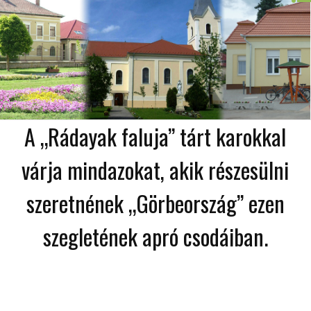
A „Rádayak faluja” tárt karokkal
várja mindazokat, akik részesülni
szeretnének „Görbeország” ezen
szegletének apró csodáiban.