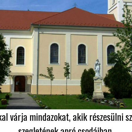
kal várja mindazokat, akik részesülni 
szegletének apró csodáiban.