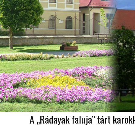
A „Rádayak faluja” tárt karok