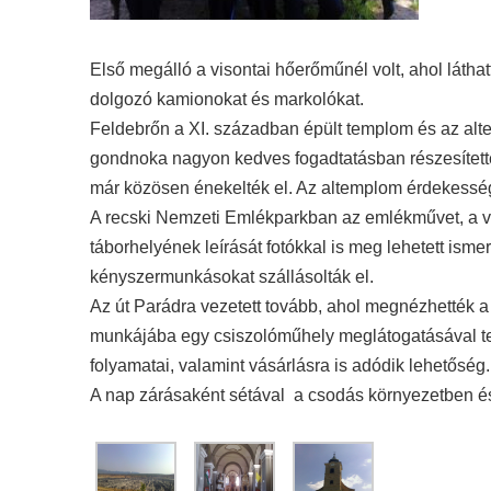
Első megálló a visontai hőerőműnél volt, ahol láth
dolgozó kamionokat és markolókat.
Feldebrőn a XI. században épült templom és az al
gondnoka nagyon kedves fogadtatásban részesítette
már közösen énekelték el. Az altemplom érdekessé
A recski Nemzeti Emlékparkban az emlékművet, a vol
táborhelyének leírását fotókkal is meg lehetett isme
kényszermunkásokat szállásolták el.
Az út Parádra vezetett tovább, ahol megnézhették a Ci
munkájába egy csiszolóműhely meglátogatásával tek
folyamatai, valamint vásárlásra is adódik lehetőség.
A nap zárásaként sétával a csodás környezetben és 