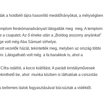
atták a holdbéli tájra hasonlító meddőhányókat, a mélységben
templom freskómaradványait látogatták meg meg. A templom
 a csapatot. Az ő éneke után a „Boldog asszony anyánkat”
ge volt még Aba Sámuel sírhelye.
t vezetők házát, tekintették meg, melyben az ország többi
rni. Látogatható volt még a fa barakkok is, ahol a
fra istállót, a kocsi kiállítást. A parádi kristályművesek
inthető be, ahol munka közben is láthatóak a csiszolás
kellemes italok fogyasztásával búcsúztak a vidéktől.