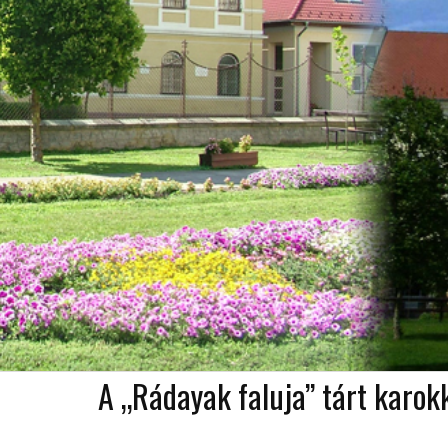
A „Rádayak faluja” tárt karok