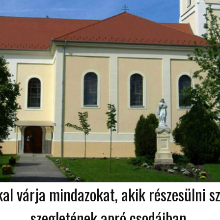
kal várja mindazokat, akik részesülni 
szegletének apró csodáiban.