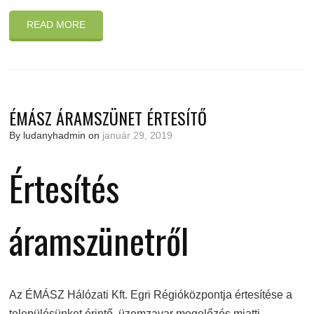
READ MORE
ÉMÁSZ ÁRAMSZÜNET ÉRTESÍTŐ
By ludanyhadmin on
január 29, 2019
Értesítés
áramszünetről
Az ÉMÁSZ Hálózati Kft. Egri Régióközpontja értesítése a
településünket érintő, üzemzavar megelőzés miatti