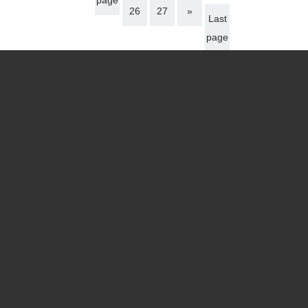
page
26
27
»
Last
page