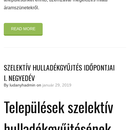
áramszünetekről.
READ MORE
SZELEKTÍV HULLADÉKGYŰJTÉS IDŐPONTJAI
I. NEGYEDÉV
By ludanyhadmin on
január 29, 2019
Települések szelektív
hulladékgyűjtésének