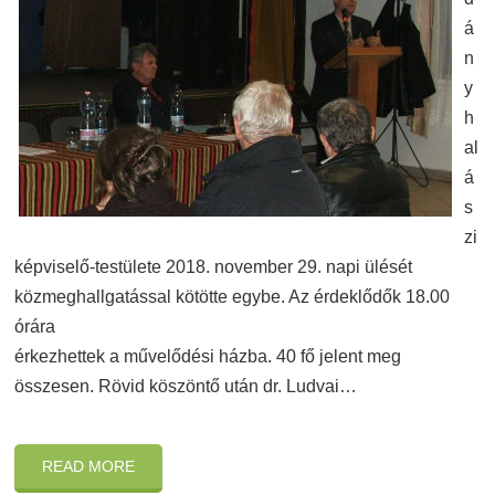
á
n
y
h
al
á
s
zi
képviselő-testülete 2018. november 29. napi ülését
közmeghallgatással kötötte egybe. Az érdeklődők 18.00
órára
érkezhettek a művelődési házba. 40 fő jelent meg
összesen. Rövid köszöntő után dr. Ludvai…
READ MORE