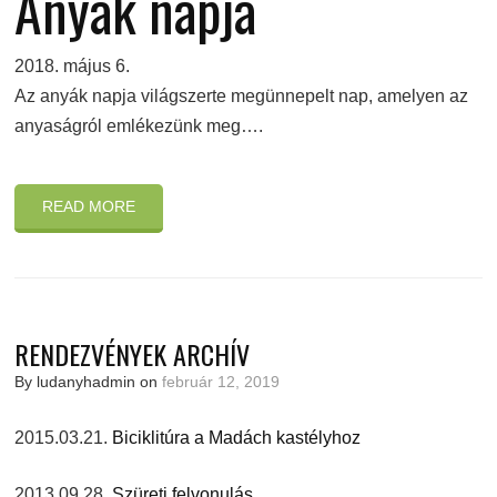
Anyák napja
2018. május 6.
Az anyák napja világszerte megünnepelt nap, amelyen az
anyaságról emlékezünk meg….
READ MORE
RENDEZVÉNYEK ARCHÍV
By ludanyhadmin on
február 12, 2019
2015.03.21.
Biciklitúra a Madách kastélyhoz
2013.09.28.
Szüreti felvonulás