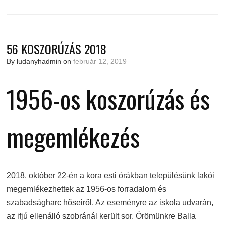
56 KOSZORÚZÁS 2018
By ludanyhadmin on
február 12, 2019
1956-os koszorúzás és
megemlékezés
2018. október 22-én a kora esti órákban településünk lakói
megemlékezhettek az 1956-os forradalom és
szabadságharc hőseiről. Az eseményre az iskola udvarán,
az ifjú ellenálló szobránál került sor. Örömünkre Balla