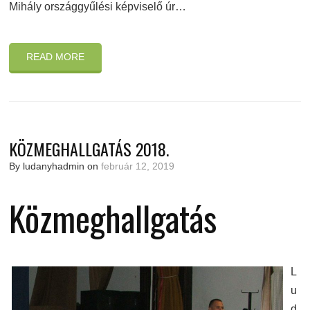
Mihály országgyűlési képviselő úr…
READ MORE
KÖZMEGHALLGATÁS 2018.
By ludanyhadmin on
február 12, 2019
Közmeghallgatás
L
u
d