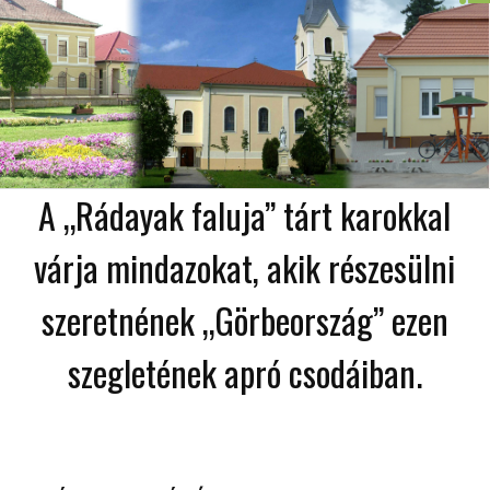
A „Rádayak faluja” tárt karokkal
várja mindazokat, akik részesülni
szeretnének „Görbeország” ezen
szegletének apró csodáiban.