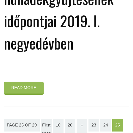
időpontjai 2019. I.
negyedévben
READ MORE
...
PAGE 25 OF 29
First
10
20
«
23
24
25
...