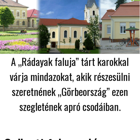
A „Rádayak faluja” tárt karokkal
várja mindazokat, akik részesülni
szeretnének „Görbeország” ezen
szegletének apró csodáiban.