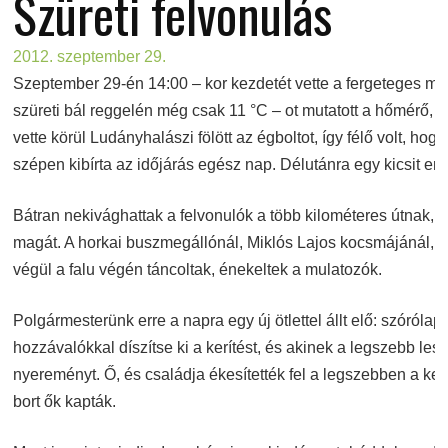
Szüreti felvonulás
2012. szeptember 29.
Szeptember 29-én 14:00 – kor kezdetét vette a fergeteges mula
szüreti bál reggelén még csak 11 °C – ot mutatott a hőmérő, é
vette körül Ludányhalászi fölött az égboltot, így félő volt, ho
szépen kibírta az időjárás egész nap. Délutánra egy kicsit eny
Bátran nekivághattak a felvonulók a több kilométeres útnak, aho
magát. A horkai buszmegállónál, Miklós Lajos kocsmájánál, a
végül a falu végén táncoltak, énekeltek a mulatozók.
Polgármesterünk erre a napra egy új ötlettel állt elő: szórólap
hozzávalókkal díszítse ki a kerítést, és akinek a legszebb lesz
nyereményt. Ő, és családja ékesítették fel a legszebben a kerítés
bort ők kapták.