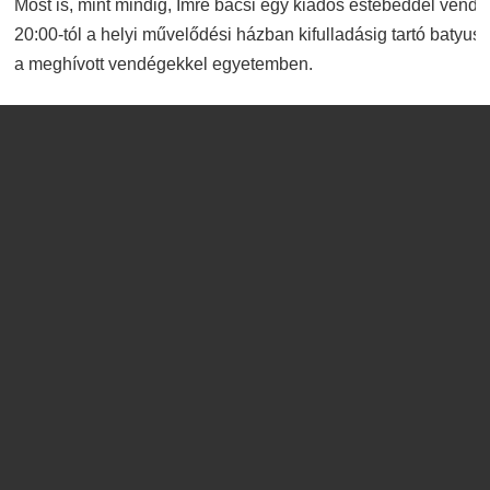
Most is, mint mindig, Imre bácsi egy kiadós estebéddel vendé
20:00-tól a helyi művelődési házban kifulladásig tartó batyus 
a meghívott vendégekkel egyetemben.