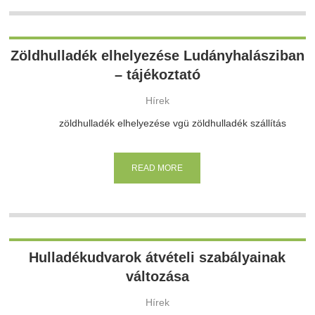
Zöldhulladék elhelyezése Ludányhalásziban
– tájékoztató
Hírek
zöldhulladék elhelyezése vgü zöldhulladék szállítás
READ MORE
Hulladékudvarok átvételi szabályainak
változása
Hírek