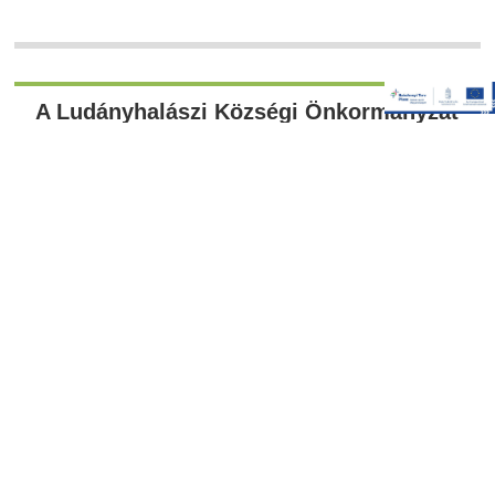
A Ludányhalászi Községi Önkormányzat
képviselő-testületének versenytárgyalási
felhívása
Hírek
A Ludányhalászi Községi Önkormányzat képviselő-testületének
versenytárgyalási felhívása versenytárgyalás hrsz 247_1 (a
dokumentum lapozható)
Bursa Hungarica