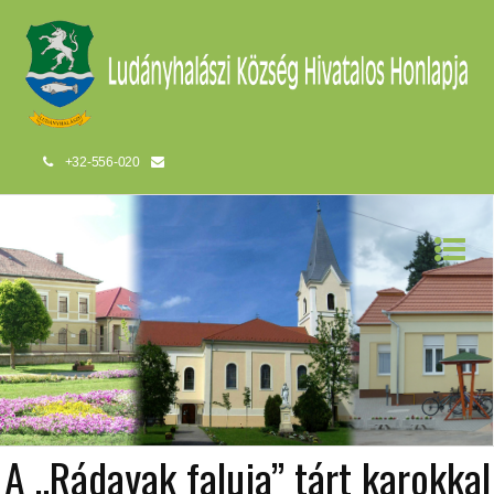
+32-556-020
A „Rádayak faluja” tárt karokkal