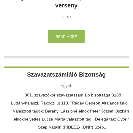
verseny
Hírek
READ MORE
Szavazatszámláló Bizottság
Egyéb
001. szavazókör szavazatszámláló bizottsága 3188
Ludányhalászi, Rákóczi út 119. (Ráday Gedeon Általános Iskola
Választott tagok: Baranyi Lászlóné elnök Péter József Oszkárné
elnökhelyettes Lucza Márta választott tag Delegáltak: Győriné
Szép Katalin (FIDESZ-KDNP) Szép...