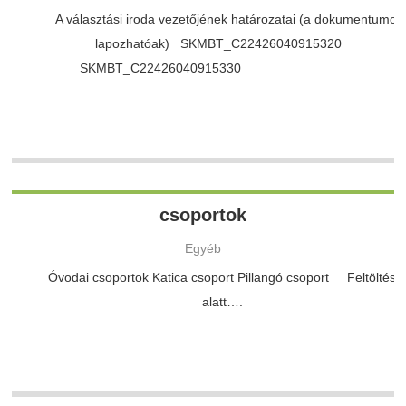
A választási iroda vezetőjének határozatai (a dokumentumok
lapozhatóak) SKMBT_C22426040915320
SKMBT_C22426040915330
csoportok
Egyéb
Óvodai csoportok Katica csoport Pillangó csoport Feltöltés
alatt….