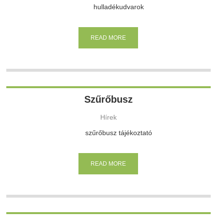
hulladékudvarok
READ MORE
Szűrőbusz
Hírek
szűrőbusz tájékoztató
READ MORE