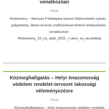
vonatkozóan
Hírek
Hirdetmény – Nemzeti Földalapba tartozó földrészletek nyilváno
pályáztatás, illetve árverés mellőzésével történő értékesítésére
vonatkozóan
Hirdetmeny_10_ha_alatt_2025._I.utem_es_teruletlista
Közmeghallgatás – Helyi önazonosság
védelem rendelet-tervezet lakossági
véleményezésre
Hírek
Közmeghallgatásra – helyi önazonosság védelem rendelet-