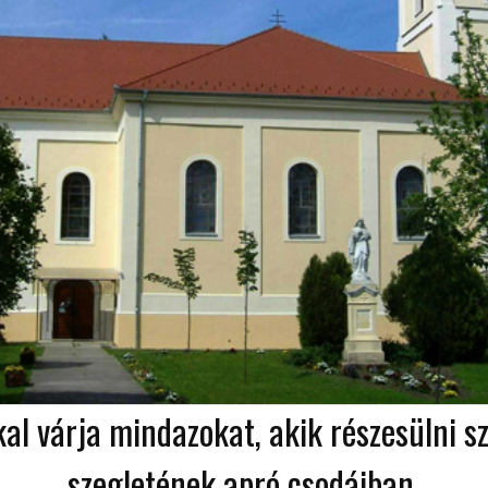
kal várja mindazokat, akik részesülni 
szegletének apró csodáiban.