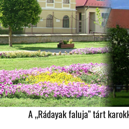
A „Rádayak faluja” tárt karok