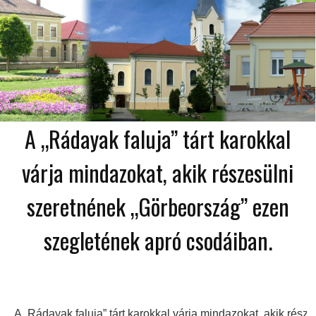
A „Rádayak faluja” tárt karokkal
várja mindazokat, akik részesülni
szeretnének „Görbeország” ezen
szegletének apró csodáiban.
A „Rádayak faluja” tárt karokkal várja mindazokat, akik rés