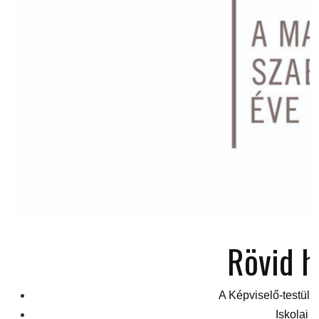
Rövid h
A Képviselő-testület
Iskolai h