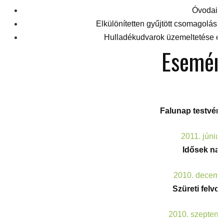
Óvodai h
Elkülönítetten gyűjtött csomagolási
Hulladékudvarok üzemeltetése és
Esemén
Falunap testvére
2011. június
Idősek nap
2010. decemb
Szüreti felvo
2010. szeptemb