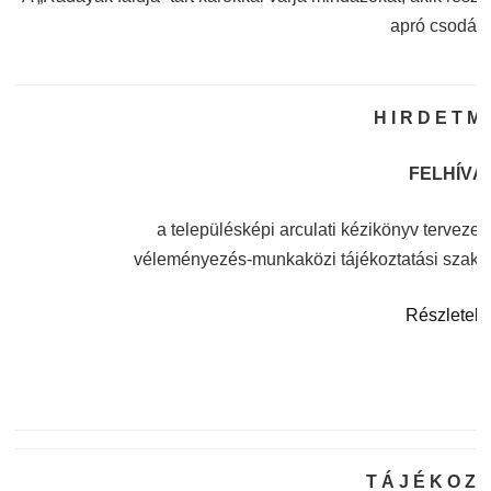
apró csodáib
H I R D E T M 
FELHÍVÁ
a településképi arculati kézikönyv tervezet
véleményezés-munkaközi tájékoztatási szakas
Részlete
T Á J É K O Z T