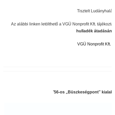
Tisztelt Ludányhalás
Az alábbi linken letölthető a VGÜ Nonprofit Kft. tájékozta
hulladék átadásának
VGÜ Nonprofit Kft. t
’56-os „Büszkeségpont” kialak