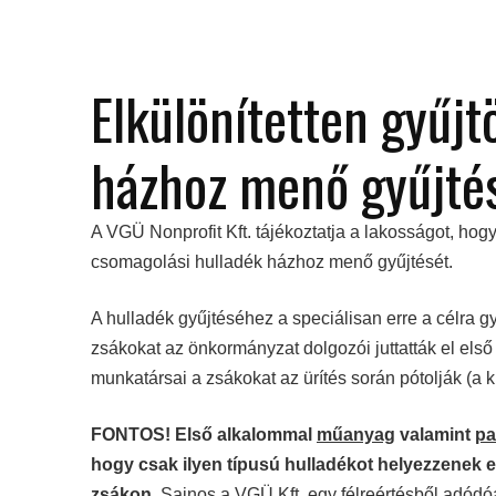
Elkülönítetten gyűjt
házhoz menő gyűjté
A VGÜ Nonprofit Kft. tájékoztatja a lakosságot, hogy 
csomagolási hulladék házhoz menő gyűjtését.
A hulladék gyűjtéséhez a speciálisan erre a célra g
zsákokat az önkormányzat dolgozói juttatták el els
munkatársai a zsákokat az ürítés során pótolják (a 
FONTOS!
Első alkalommal
műanyag
valamint
pa
hogy csak ilyen típusú hulladékot helyezzenek el
zsákon.
Sajnos a VGÜ Kft. egy félreértésből adódóan