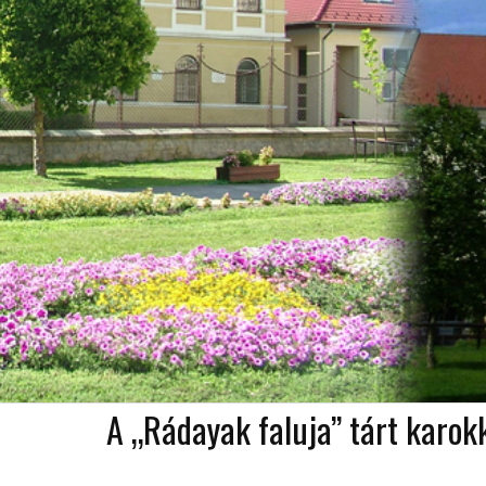
A „Rádayak faluja” tárt karok