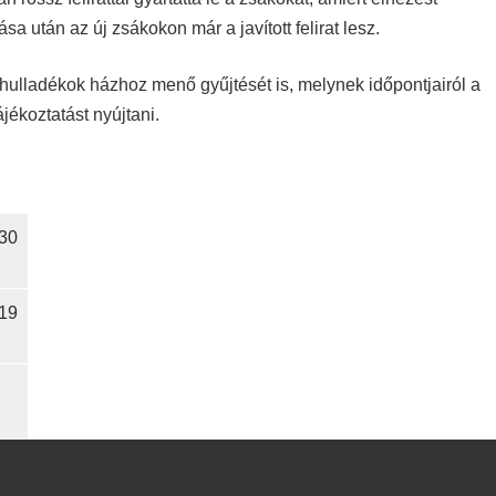
a után az új zsákokon már a javított felirat lesz.
ld hulladékok házhoz menő gyűjtését is, melynek időpontjairól a
jékoztatást nyújtani.
30
19