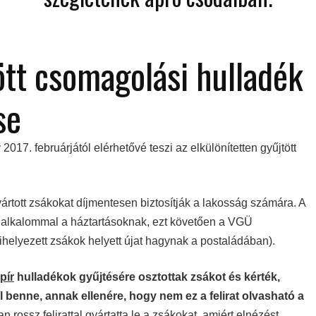
ött csomagolási hulladék
se
2017. februárjától elérhetővé teszi az elkülönítetten gyűjtött
yártott zsákokat díjmentesen biztosítják a lakosság számára. A
ő alkalommal a háztartásoknak, ezt követően a VGÜ
kihelyezett zsákok helyett újat hagynak a postaládában).
pír
hulladékok gyűjtésére osztottak zsákot és kérték,
 benne, annak ellenére, hogy nem ez a felirat olvasható a
 rossz felirattal gyártatta le a zsákokat, amiért elnézést