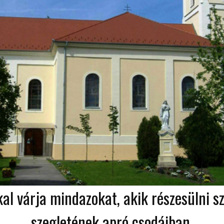
kal várja mindazokat, akik részesülni 
szegletének apró csodáiban.