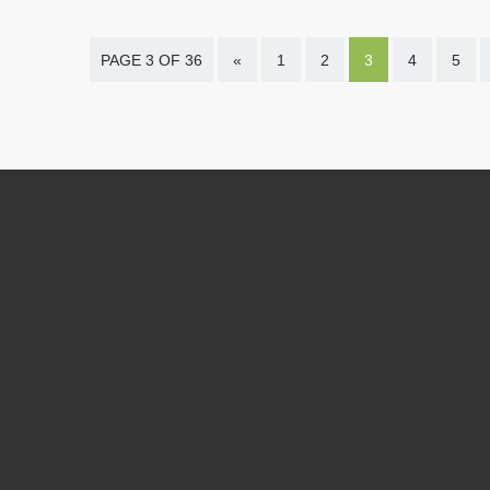
PAGE 3 OF 36
«
1
2
3
4
5