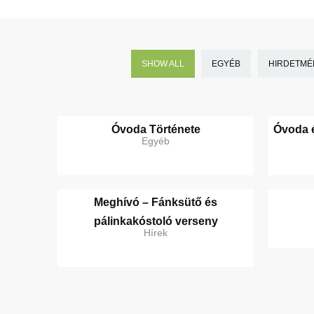
SHOW ALL
EGYÉB
HIRDETMÉ
Óvoda Története
Óvoda é
Egyéb
Meghívó – Fánksütő és
pálinkakóstoló verseny
Hírek