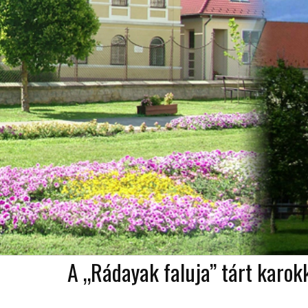
A „Rádayak faluja” tárt karok