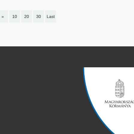
»
10
20
30
Last
page