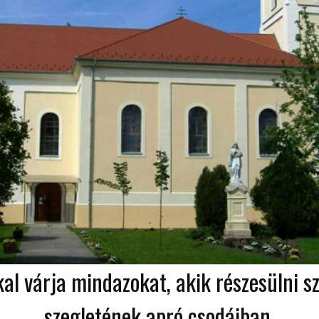
kal várja mindazokat, akik részesülni 
szegletének apró csodáiban.