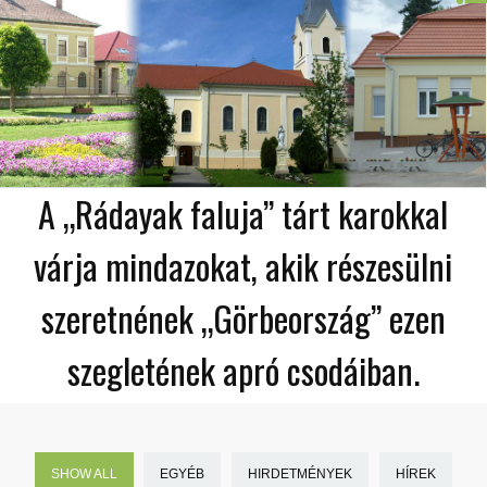
A „Rádayak faluja” tárt karokkal
várja mindazokat, akik részesülni
szeretnének „Görbeország” ezen
szegletének apró csodáiban.
SHOW ALL
EGYÉB
HIRDETMÉNYEK
HÍREK