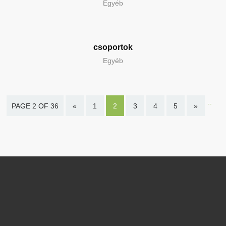
Egyéb
csoportok
Egyéb
..
PAGE 2 OF 36
«
1
2
3
4
5
»
.
10
20
30
Last
page