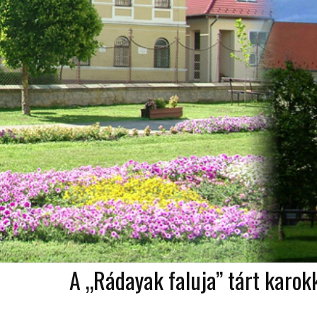
A „Rádayak faluja” tárt karok