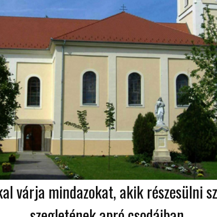
kal várja mindazokat, akik részesülni 
szegletének apró csodáiban.