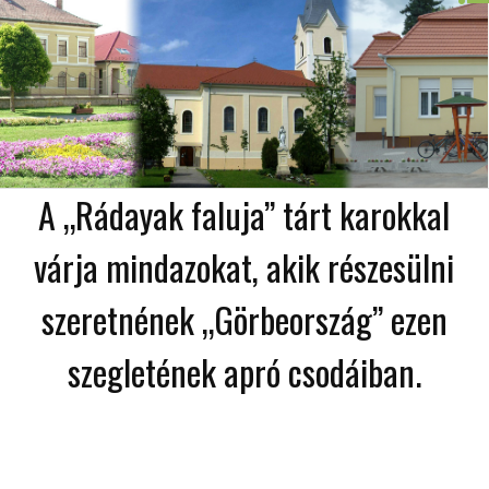
A „Rádayak faluja” tárt karokkal
várja mindazokat, akik részesülni
szeretnének „Görbeország” ezen
szegletének apró csodáiban.