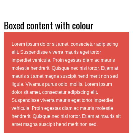
Boxed content with colour
Lorem ipsum dolor sit amet, consectetur adipiscing
elit. Suspendisse viverra mauris eget tortor
imperdiet vehicula. Proin egestas diam ac mauris
molestie hendrerit. Quisque nec nisi tortor. Etiam at
mauris sit amet magna suscipit hend merit non sed
ligula. Vivamus purus odio, mollis. Lorem ipsum
dolor sit amet, consectetur adipiscing elit.
Suspendisse viverra mauris eget tortor imperdiet
vehicula. Proin egestas diam ac mauris molestie
hendrerit. Quisque nec nisi tortor. Etiam at mauris sit
amet magna suscipit hend merit non sed.