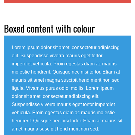
Boxed content with colour
Lorem ipsum dolor sit amet, consectetur adipiscing
elit. Suspendisse viverra mauris eget tortor
imperdiet vehicula. Proin egestas diam ac mauris
molestie hendrerit. Quisque nec nisi tortor. Etiam at
mauris sit amet magna suscipit hend merit non sed
ligula. Vivamus purus odio, mollis. Lorem ipsum
dolor sit amet, consectetur adipiscing elit.
Suspendisse viverra mauris eget tortor imperdiet
vehicula. Proin egestas diam ac mauris molestie
hendrerit. Quisque nec nisi tortor. Etiam at mauris sit
amet magna suscipit hend merit non sed.