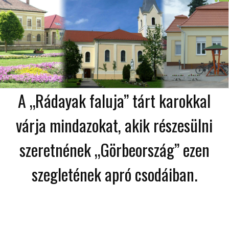
A „Rádayak faluja” tárt karokkal
várja mindazokat, akik részesülni
szeretnének „Görbeország” ezen
szegletének apró csodáiban.