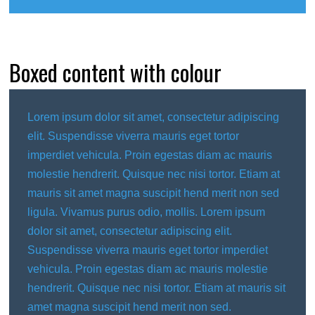
Boxed content with colour
Lorem ipsum dolor sit amet, consectetur adipiscing
elit. Suspendisse viverra mauris eget tortor
imperdiet vehicula. Proin egestas diam ac mauris
molestie hendrerit. Quisque nec nisi tortor. Etiam at
mauris sit amet magna suscipit hend merit non sed
ligula. Vivamus purus odio, mollis. Lorem ipsum
dolor sit amet, consectetur adipiscing elit.
Suspendisse viverra mauris eget tortor imperdiet
vehicula. Proin egestas diam ac mauris molestie
hendrerit. Quisque nec nisi tortor. Etiam at mauris sit
amet magna suscipit hend merit non sed.