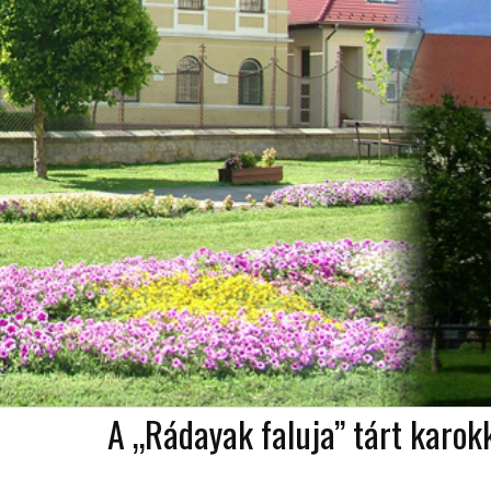
A „Rádayak faluja” tárt karok