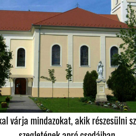
kal várja mindazokat, akik részesülni 
szegletének apró csodáiban.