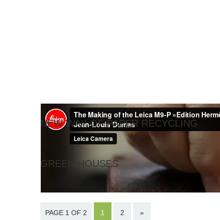
NEW WAY OF PAPER RECYCLING
GREEN HOUSES
PAGE 1 OF 2
1
2
»