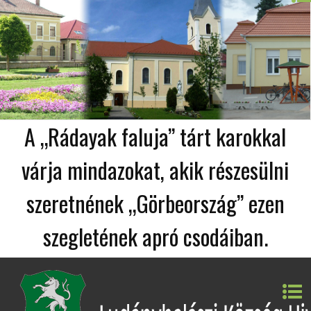
A „Rádayak faluja” tárt karokkal
várja mindazokat, akik részesülni
szeretnének „Görbeország” ezen
szegletének apró csodáiban.